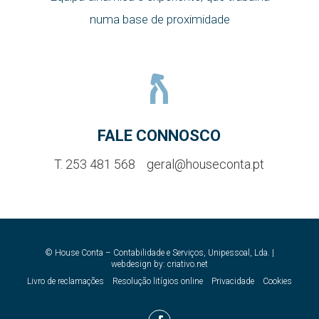
numa base de proximidade
FALE CONNOSCO
T. 253 481 568
geral@houseconta.pt
© House Conta – Contabilidade e Serviços, Unipessoal, Lda. |
webdesign by:
criativo.net
Livro de reclamações
Resolução litígios online
Privacidade
Cookies